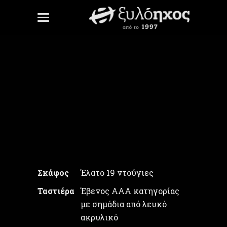
Μαργαρίτες 2
Unite Gallery Error: Cannot read
property
'checkMinJqueryVersion' of
undefined
Σκάφος
Έλατο 19 ντούγιες
Ταστιέρα
Έβενος ΑAA κατηγορίας
με σημάδια από λευκό
ακρυλικό