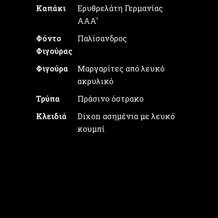
Καπάκι
Ερυθρελάτη Γερμανίας
ΑΑΑ’
Φόντο
Παλίσανδρος
Φιγούρας
Φιγούρα
Μαργαρίτες από λευκό
ακρυλικό
Τρύπα
Πράσινο όστρακο
Κλειδιά
Dixon ασημένια με λευκό
κουμπί
Τιμή: 600€