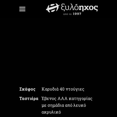
Κομπολόι
Unite Gallery Error: Cannot read
property
'checkMinJqueryVersion' of
undefined
Σκάφος
Καρυδιά 40 ντούγιες
Ταστιέρα
Έβενος ΑAA κατηγορίας
με σημάδια από λευκό
ακρυλικό