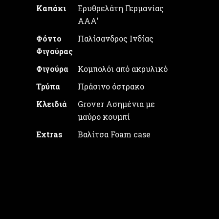
Καπάκι
Ερυθρελάτη Γερμανίας
ΑΑΑ’
Φόντο
Παλίσανδρος Ινδίας
Φιγούρας
Φιγούρα
Κομπολόι από ακρυλικό
Τρύπα
Πράσινο όστρακο
Κλειδιά
Grover Ασημένια με
μαύρο κουμπί
Extras
Βαλίτσα Foam case
Τιμή: 1600€