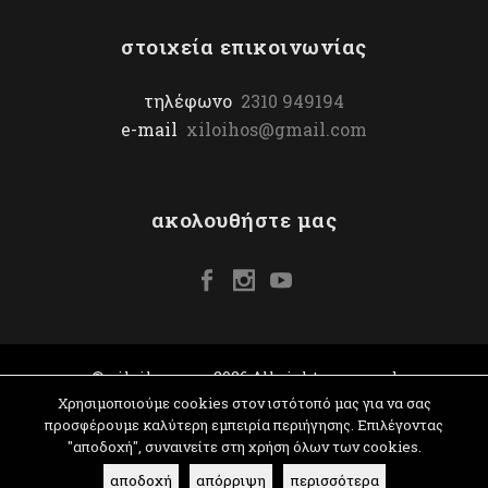
στοιχεία επικοινωνίας
τηλέφωνο
2310 949194
e-mail
xiloihos@gmail.com
ακολουθήστε μας
© xiloihos.com 2026 All rights reserved
Χρησιμοποιούμε cookies στον ιστότοπό μας για να σας
προσφέρουμε καλύτερη εμπειρία περιήγησης. Επιλέγοντας
"αποδοχή", συναινείτε στη χρήση όλων των cookies.
αποδοχή
απόρριψη
περισσότερα
όροι & προϋποθέσεις
|
website: yiota vergo