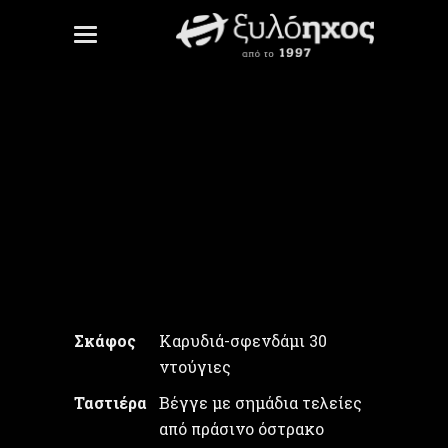
Λουλούδια 6X 1/4
Unite Gallery Error: Cannot read
property
'checkMinJqueryVersion' of
undefined
Σκάφος
Καρυδιά-σφενδάμι 30
ντούγιες
Ταστιέρα
Βέγγε με σημάδια τελείες
από πράσινο όστρακο