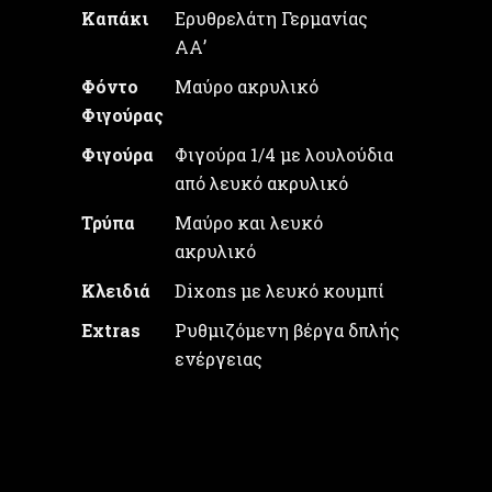
Καπάκι
Ερυθρελάτη Γερμανίας
ΑΑ’
Φόντο
Μαύρο ακρυλικό
Φιγούρας
Φιγούρα
Φιγούρα 1/4 με λουλούδια
από λευκό ακρυλικό
Τρύπα
Μαύρο και λευκό
ακρυλικό
Κλειδιά
Dixons με λευκό κουμπί
Extras
Ρυθμιζόμενη βέργα δπλής
ενέργειας