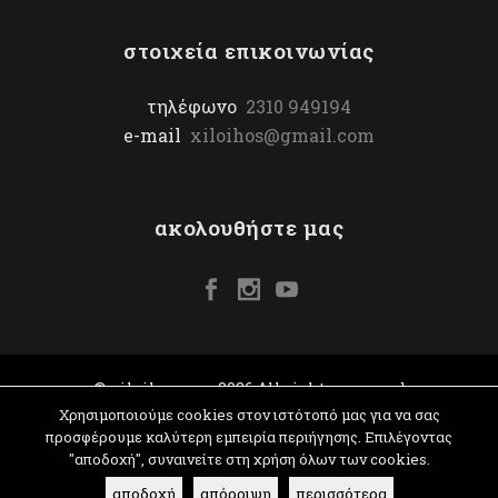
στοιχεία επικοινωνίας
τηλέφωνο
2310 949194
e-mail
xiloihos@gmail.com
ακολουθήστε μας
© xiloihos.com 2026 All rights reserved
Χρησιμοποιούμε cookies στον ιστότοπό μας για να σας
προσφέρουμε καλύτερη εμπειρία περιήγησης. Επιλέγοντας
"αποδοχή", συναινείτε στη χρήση όλων των cookies.
αποδοχή
απόρριψη
περισσότερα
όροι & προϋποθέσεις
|
website: yiota vergo