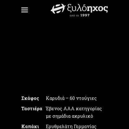
Κλάρες 4/4
Unite Gallery Error: Cannot read
property
'checkMinJqueryVersion' of
undefined
Σκάφος
Καρυδιά – 60 ντούγιες
Ταστιέρα
Έβενος ΑAA κατηγορίας
με σημάδια ακρυλικό
Καπάκι
Ερυθρελάτη Γερμανίας