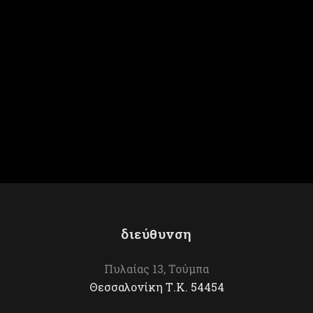
Κλάρες με
Βυθός
πουλιά
διεύθυνση
Πυλαίας 13, Τούμπα
Θεσσαλονίκη Τ.Κ. 54454