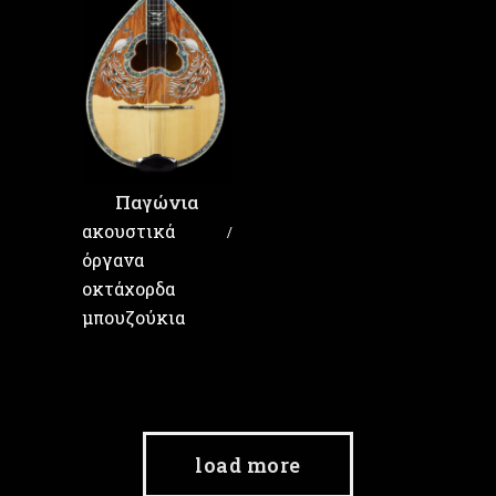
Παγώνια
ακουστικά
όργανα
οκτάχορδα
μπουζούκια
load more